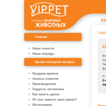
О 
Главн
Главная
с
Наши новости
Наши награды
Ко
Сн
Щенки немецкой овчарки
Та
Во
Продажа щенков
Анонсы пометов
E-
Производители
Ав
Гордость питомника
Как купить щенка
От чего зависит цена щенка?
Фотогалерея
Ко