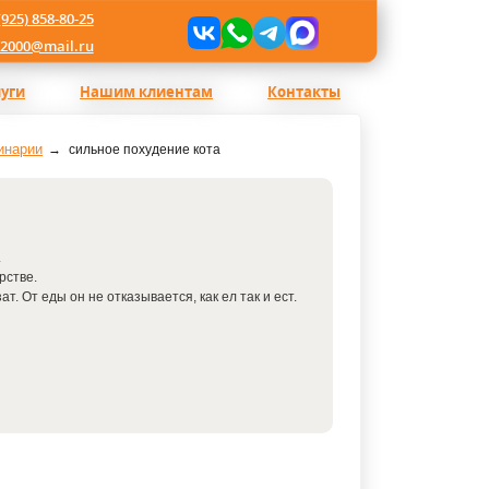
(925) 858-80-25
l2000@mail.ru
луги
Нашим клиентам
Контакты
инарии
сильное похудение кота
.
рстве.
т. От еды он не отказывается, как ел так и ест.