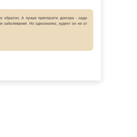
е обратно. А лучше пригласите доктора - надо
е заболевания. Но однозначно, худеет он не от