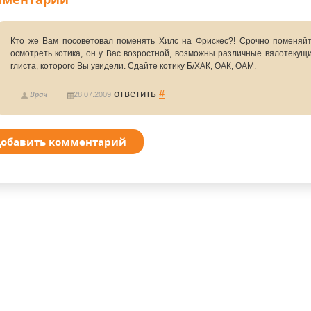
Кто же Вам посоветовал поменять Хилс на Фрискес?! Срочно поменяйт
осмотреть котика, он у Вас возростной, возможны различные вялотекущи
глиста, которого Вы увидели. Сдайте котику Б/ХАК, ОАК, ОАМ.
ответить
#
Врач
28.07.2009
обавить комментарий