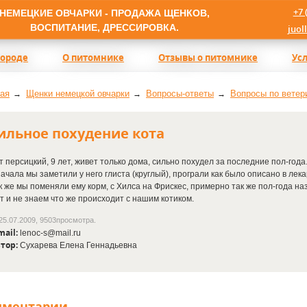
+7 
НЕМЕЦКИЕ ОВЧАРКИ - ПРОДАЖА ЩЕНКОВ,
ВОСПИТАНИЕ, ДРЕССИРОВКА.
juol
породе
О питомнике
Отзывы о питомнике
Ус
ая
Щенки немецкой овчарки
Вопросы-ответы
Вопросы по ветер
ильное похудение кота
т персицкий, 9 лет, живет только дома, сильно похудел за последние пол-года
ачала мы заметили у него глиста
(круглый
), програли как было описано в лека
к же мы поменяли ему корм, с Хилса на Фрискес, примерно так же пол-года наза
т и не знаем что же происходит с нашим котиком.
25.07.2009, 9503просмотра.
mail:
lenoc-s@mail.ru
тор:
Сухарева Елена Геннадьевна
мментарии