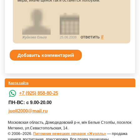
меры, иначе щенок так и останется лопоухим.
ответить
#
Жуйкова Ольга
25.06.2008
Добавить комментарий
Карта сайта
+7 (925) 858-80-25
ПН-ВС: с 9.00-20.00
juoll2000@mail.ru
Московская область, Домодедовский р-н, м/н Белые Столбы, поселок
Меткино, ул.Севастопольская, 14.
© 2006–2026.
Питомник немецких овчарок «Жуолль»
— продажа
щенков, воспитание, дрессировка. Все права защищены.