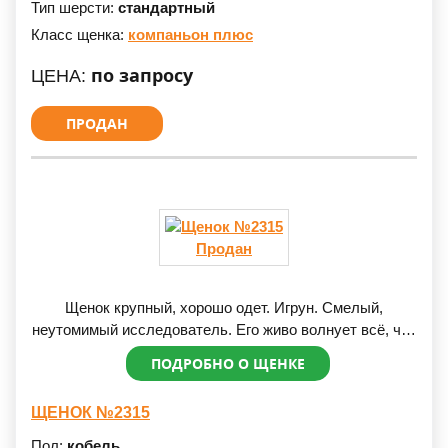
Тип шерсти:
стандартный
Класс щенка:
компаньон плюс
по запросу
ЦЕНА:
ПРОДАН
Продан
Щенок крупный, хорошо одет. Игрун. Смелый,
неутомимый исследователь. Его живо волнует всё, что
происходит вокруг. Ничего не пройдёт мимо его
ПОДРОБНО О ЩЕНКЕ
любопытного, милого носика.
ЩЕНОК №2315
Пол:
кобель