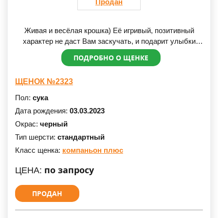
Продан
Живая и весёлая крошка) Её игривый, позитивный
характер не даст Вам заскучать, и подарит улыбки
всей семье. В то же время это очень смелая девочка.
ПОДРОБНО О ЩЕНКЕ
Отважно побеждает игрушки и всех страшных врагов!
ЩЕНОК №2323
Пол:
сука
Дата рождения:
03.03.2023
Окрас:
черный
Тип шерсти:
стандартный
Класс щенка:
компаньон плюс
по запросу
ЦЕНА:
ПРОДАН