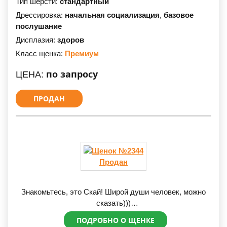
Тип шерсти:
стандартный
Дрессировка:
начальная социализация
,
базовое
послушание
Дисплазия:
здоров
Класс щенка:
Премиум
по запросу
ЦЕНА:
ПРОДАН
Продан
Знакомьтесь, это Скай! Широй души человек, можно
сказать)))
Уверен в себе, покладист, уравновешен.
ПОДРОБНО О ЩЕНКЕ
С Отличной нервной системой и приятной внешностью.