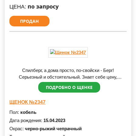
немецких овчарок!
по запросу
ЦЕНА:
ПРОДАН
Спилберг, а дома просто, по-свойски - Берг!
Серьезный и обстоятельный. Знает себе цену,
способен к компромиссам, ценит договорные
ПОДРОБНО О ЩЕНКЕ
отношения.
Ииии.... Обожает веселиться и скакать по лужайке
ЩЕНОК №2347
козликом. Носит игрушки и ворует яблоки. И вообще
все, что плохо лежит. Он - отличный тренажер по
Пол:
кобель
приучение детей(и не только) к порядку))).
Дата рождения:
15.04.2023
Окрас:
черно-рыжий чепрачный