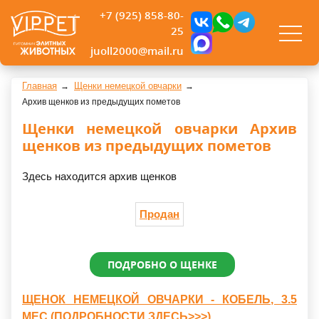
+7 (925) 858-80-
25
juoll2000@mail.ru
Главная
Щенки немецкой овчарки
Архив щенков из предыдущих пометов
Щенки немецкой овчарки Архив
щенков из предыдущих пометов
Здесь находится архив щенков
Продан
ПОДРОБНО О ЩЕНКЕ
ЩЕНОК НЕМЕЦКОЙ ОВЧАРКИ - КОБЕЛЬ, 3.5
МЕС.(ПОДРОБНОСТИ ЗДЕСЬ>>>)